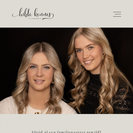
Home
Over mij
Info en tarieven
Fotoshoot
Newborn
Altijd al een familieportret gewild?